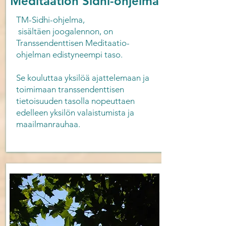
Meditaation Sidhi-ohjelma
TM-Sidhi-ohjelma,
sisältäen joogalennon, on
Transsendenttisen Meditaatio-
ohjelman edistyneempi taso.
Se kouluttaa yksilöä ajattelemaan ja
toimimaan transsendenttisen
tietoisuuden tasolla nopeuttaen
edelleen yksilön valaistumista ja
maailmanrauhaa.