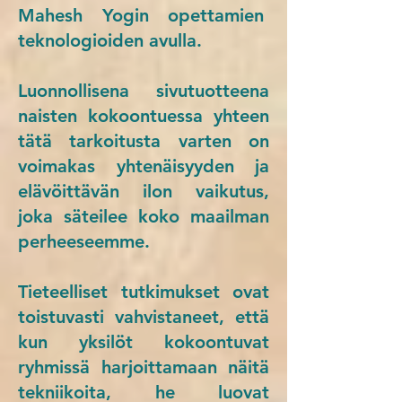
Mahesh Yogin opettamien
teknologioiden avulla.
Luonnollisena sivutuotteena
naisten kokoontuessa yhteen
tätä tarkoitusta varten on
voimakas yhtenäisyyden ja
elävöittävän ilon vaikutus,
joka säteilee koko maailman
perheeseemme.
Tieteelliset tutkimukset ovat
toistuvasti vahvistaneet, että
kun yksilöt kokoontuvat
ryhmissä harjoittamaan näitä
tekniikoita, he luovat