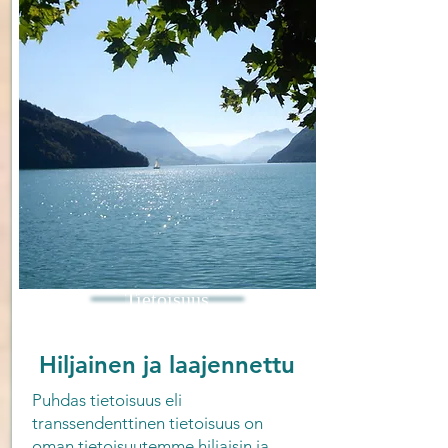
Tietoisuus
Hiljainen ja laajennettu
Puhdas tietoisuus eli
transsendenttinen tietoisuus on
oman tietoisuutemme hiljaisin ja