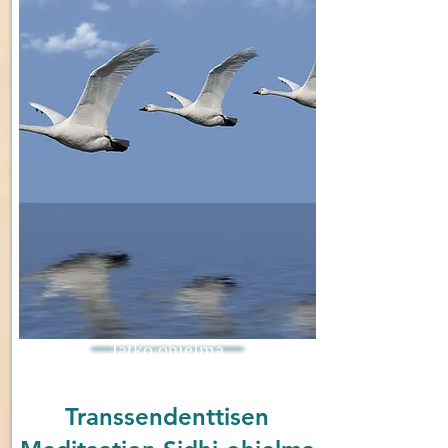
Jatko ohjelma
Transsendenttisen